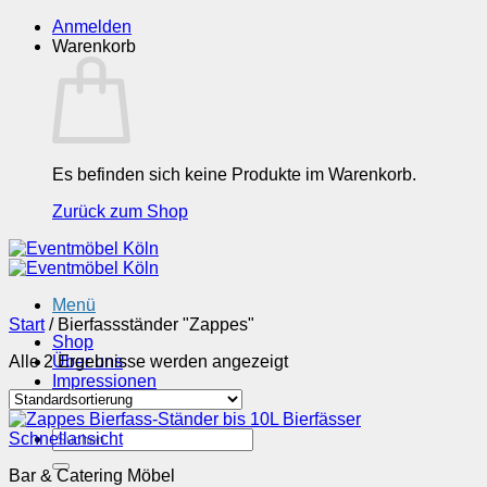
Zum
Anmelden
Inhalt
Warenkorb
springen
Es befinden sich keine Produkte im Warenkorb.
Zurück zum Shop
Menü
Start
/
Bierfassständer "Zappes"
Shop
Alle 2 Ergebnisse werden angezeigt
Über uns
Impressionen
Kontakt
Suchen
Schnellansicht
nach:
Bar & Catering Möbel