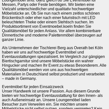
Loungemöbel sind. Ganz gleich ob Sie Eventmöbel für
Messen, Partys oder Feste benötigen. Wir bieten eine
Vielzahl unterschiedlicher und qualitativ hochwertiger
Möbelstücke an. Ob Sie nun nach einem zeitlos schönen
Brückentisch oder eher nach einer futuristisch mit LED
beleuchteten Theke oder einem Stehtisch suchen. Im
Produktsortiment von Eventmoebel.koeln finden Sie
Qualitätsmöbel für jeden Anlass. Vor allem kombinierbare
Dinnertische und moderne Palettenmöbel überzeugen auf
ganzer Linie.
Als Unternehmen der Tischlerei Berg aus Overath bei Köln
haben wir uns auf hochwertige Eventmöbel und
Eventausstattungen spezialisiert. Im Vergleich zur gängigen
Biertischgarnitur sind unsere Möbelstücke ein wahrer
Hingucker und machen Ihr Event zu etwas Besonderem. Alle
Qualitätsmöbel werden von uns aus hochwertigen
Materialien in Deutschland selbst produziert und verarbeitet
– made in Germany.
Eventmöbel für jeden Einsatzzweck
Unser Handwerk ist unsere Passion. Aus diesem Grunde
bieten wir hochwertige Eventausstattung für den Innen- als
auch Außeneinsatz an. Unsere Loungemöbel laden
Besucher zum Verweilen ein. Sie möchten unsere
Möbelstücke nicht selbst nutzen, sondern vermieten? Kein