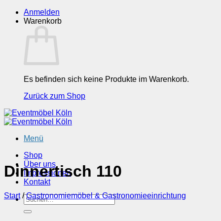
Zum
Anmelden
Inhalt
Warenkorb
springen
Es befinden sich keine Produkte im Warenkorb.
Zurück zum Shop
Menü
Shop
Über uns
Dinnertisch 110
Impressionen
Kontakt
Start
/
Gastronomiemöbel & Gastronomieeinrichtung
Suchen
nach: